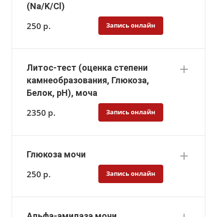
(Na/K/Cl)
250
р.
Запись онлайн
Литос-тест (оценка степени
камнеобразования, Глюкоза,
Белок, pH), моча
2350
р.
Запись онлайн
Глюкоза мочи
250
р.
Запись онлайн
Альфа-амилаза мочи