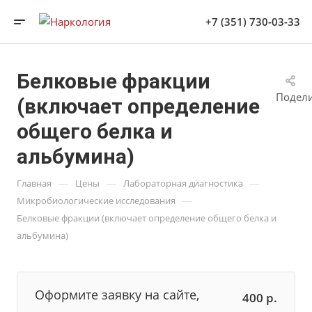
+7 (351) 730-03-33
Белковые фракции
Подел
(включает определение
общего белка и
альбумина)
—
—
—
Главная
Цены
Лабораторная диагностика
—
Микробиологические исследования
Белковые фракции (включает определение общего белка и
альбумина)
Оформите заявку на сайте,
400
р.