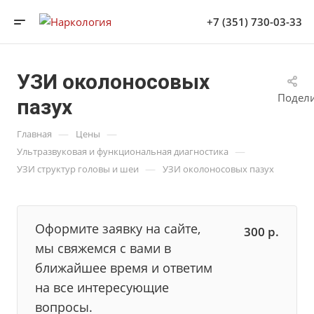
+7 (351) 730-03-33
УЗИ околоносовых
Подел
пазух
—
—
Главная
Цены
—
Ультразвуковая и функциональная диагностика
—
УЗИ структур головы и шеи
УЗИ околоносовых пазух
Оформите заявку на сайте,
300
р.
мы свяжемся с вами в
ближайшее время и ответим
на все интересующие
вопросы.